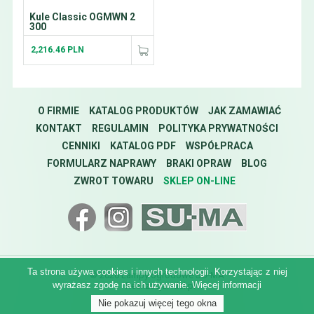
Kule Classic OGMWN 2
300
2,216.46 PLN
O FIRMIE
KATALOG PRODUKTÓW
JAK ZAMAWIAĆ
KONTAKT
REGULAMIN
POLITYKA PRYWATNOŚCI
CENNIKI
KATALOG PDF
WSPÓŁPRACA
FORMULARZ NAPRAWY
BRAKI OPRAW
BLOG
ZWROT TOWARU
SKLEP ON-LINE
Ta strona używa cookies i innych technologii. Korzystając z niej
© 2026 Lampy ogrodowe SU-MA
wyrażasz zgodę na ich używanie.
Więcej informacji
Realizacja:
idel.pl