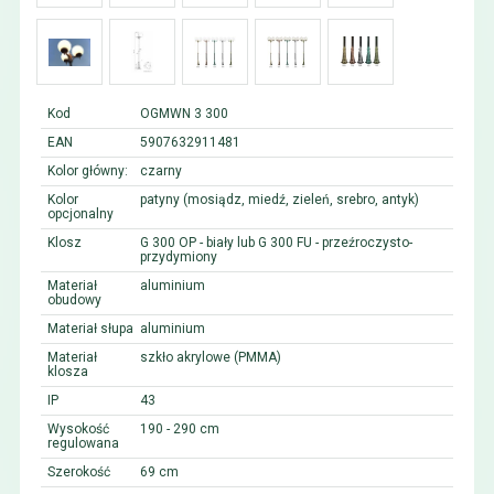
Kod
OGMWN 3 300
EAN
5907632911481
Kolor główny:
czarny
Kolor
patyny (mosiądz, miedź, zieleń, srebro, antyk)
opcjonalny
Klosz
G 300 OP - biały lub G 300 FU - przeźroczysto-
przydymiony
Materiał
aluminium
obudowy
Materiał słupa
aluminium
Materiał
szkło akrylowe (PMMA)
klosza
IP
43
Wysokość
190 - 290 cm
regulowana
Szerokość
69 cm