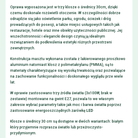
Oprawa wyposażona jest w trzy klosze o średnicy 30cm, dzięki
czemu doskonale rozświetli otoczenie. W szczególności dobrze
odnajdzie się jako oświetlenie parku, ogrodu, ścieżek i dróg
prowadzących do posesji, a także miejsc usługowych takich jak
restauracje, hotele oraz inne obiekty użyteczności publicznej. Jej
wszechstronność i elegancki design czynią ją idealnym
rozwiązaniem do podkreślenia estetyki różnych przestrzeni
zewnętrznych.
Konstrukcja masztu wykonana została z lakierowanego proszkowo
aluminium natomiast klosz z polimetakrylanu (PMMA), są to
materiały charakteryzujące się wysoką trwałością oraz pozwalające
na zachowanie funkcjonalności i doskonałego wyglądu prze wiele
lat.
W oprawie zastosowano trzy źródła światła (3x100W, brak w
zestawie) montowane na gwint E27, pozwala to we własnym
zakresie wybrać parametry takie jak moc i barwa światła poprzez
zastosowanie energooszczędnych żarówkę
LED
Klosze o średnicy 30 cm są dostępne w dwóch wariantach: białym
który przyjemnie rozprasza światło lub przeźroczysto-
przydymionym.