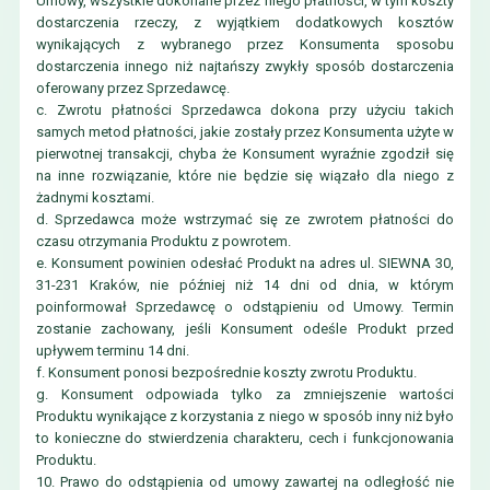
Umowy, wszystkie dokonane przez niego płatności, w tym koszty
dostarczenia rzeczy, z wyjątkiem dodatkowych kosztów
wynikających z wybranego przez Konsumenta sposobu
dostarczenia innego niż najtańszy zwykły sposób dostarczenia
oferowany przez Sprzedawcę.
c. Zwrotu płatności Sprzedawca dokona przy użyciu takich
samych metod płatności, jakie zostały przez Konsumenta użyte w
pierwotnej transakcji, chyba że Konsument wyraźnie zgodził się
na inne rozwiązanie, które nie będzie się wiązało dla niego z
żadnymi kosztami.
d. Sprzedawca może wstrzymać się ze zwrotem płatności do
czasu otrzymania Produktu z powrotem.
e. Konsument powinien odesłać Produkt na adres ul. SIEWNA 30,
31-231 Kraków, nie później niż 14 dni od dnia, w którym
poinformował Sprzedawcę o odstąpieniu od Umowy. Termin
zostanie zachowany, jeśli Konsument odeśle Produkt przed
upływem terminu 14 dni.
f. Konsument ponosi bezpośrednie koszty zwrotu Produktu.
g. Konsument odpowiada tylko za zmniejszenie wartości
Produktu wynikające z korzystania z niego w sposób inny niż było
to konieczne do stwierdzenia charakteru, cech i funkcjonowania
Produktu.
10. Prawo do odstąpienia od umowy zawartej na odległość nie