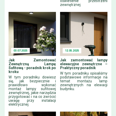
oświetlenie przestrzeni
zewnętrznej.
03.07.2025
12.05.2025
Jak Zamontować
Jak zamontować lampy
Zewnętrzną Lampę
elewacyjne zewnętrzne –
Sufitową - poradnik krok po
Praktyczny poradnik
kroku
W tym poradniku opisaliśmy
W tym poradniku dowiesz
podstawowe informacje na
się, jak bezpiecznie i
temat montażu lamp
prawidłowo wykonać
zewnętrznych na elewacji
montaż lampy sufitowej
budynku.
zewnętrznej, jakie narzędzia
przygotować i na co zwrócić
uwagę przy instalacji
elektrycznej.