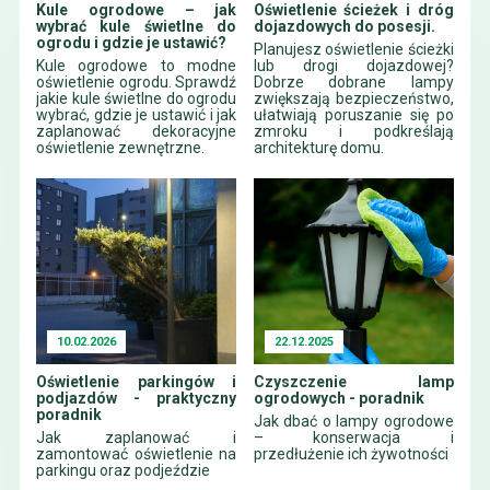
Kule ogrodowe – jak
Oświetlenie ścieżek i dróg
wybrać kule świetlne do
dojazdowych do posesji.
ogrodu i gdzie je ustawić?
Planujesz oświetlenie ścieżki
Kule ogrodowe to modne
lub drogi dojazdowej?
oświetlenie ogrodu. Sprawdź
Dobrze dobrane lampy
jakie kule świetlne do ogrodu
zwiększają bezpieczeństwo,
wybrać, gdzie je ustawić i jak
ułatwiają poruszanie się po
zaplanować dekoracyjne
zmroku i podkreślają
oświetlenie zewnętrzne.
architekturę domu.
10.02.2026
22.12.2025
Oświetlenie parkingów i
Czyszczenie lamp
podjazdów - praktyczny
ogrodowych - poradnik
poradnik
Jak dbać o lampy ogrodowe
Jak zaplanować i
– konserwacja i
zamontować oświetlenie na
przedłużenie ich żywotności
parkingu oraz podjeździe