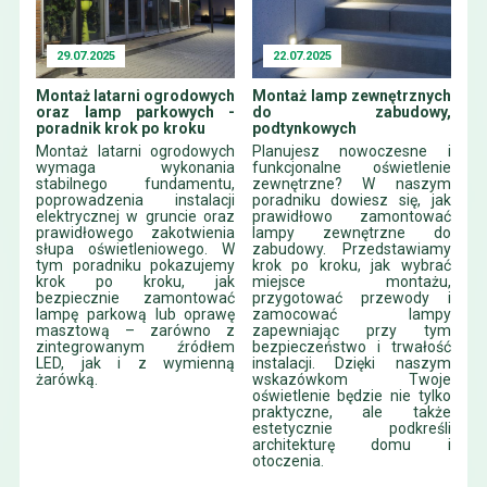
29.07.2025
22.07.2025
Montaż latarni ogrodowych
Montaż lamp zewnętrznych
oraz lamp parkowych -
do zabudowy,
poradnik krok po kroku
podtynkowych
Montaż latarni ogrodowych
Planujesz nowoczesne i
wymaga wykonania
funkcjonalne oświetlenie
stabilnego fundamentu,
zewnętrzne? W naszym
poprowadzenia instalacji
poradniku dowiesz się, jak
elektrycznej w gruncie oraz
prawidłowo zamontować
prawidłowego zakotwienia
lampy zewnętrzne do
słupa oświetleniowego. W
zabudowy. Przedstawiamy
tym poradniku pokazujemy
krok po kroku, jak wybrać
krok po kroku, jak
miejsce montażu,
bezpiecznie zamontować
przygotować przewody i
lampę parkową lub oprawę
zamocować lampy
masztową – zarówno z
zapewniając przy tym
zintegrowanym źródłem
bezpieczeństwo i trwałość
LED, jak i z wymienną
instalacji. Dzięki naszym
żarówką.
wskazówkom Twoje
oświetlenie będzie nie tylko
praktyczne, ale także
estetycznie podkreśli
architekturę domu i
otoczenia.