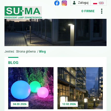
Zaloguj
O FIRMIE
Jesteś:
Strona główna
/
Blog
BLOG
04.03.2026
12.02.2026