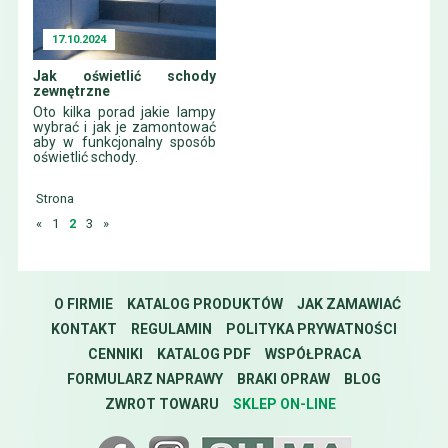
17.10.2024
Jak oświetlić schody
zewnętrzne
Oto kilka porad jakie lampy
wybrać i jak je zamontować
aby w funkcjonalny sposób
oświetlić schody.
Strona
«
1
2
3
»
O FIRMIE
KATALOG PRODUKTÓW
JAK ZAMAWIAĆ
KONTAKT
REGULAMIN
POLITYKA PRYWATNOŚCI
CENNIKI
KATALOG PDF
WSPÓŁPRACA
FORMULARZ NAPRAWY
BRAKI OPRAW
BLOG
ZWROT TOWARU
SKLEP ON-LINE