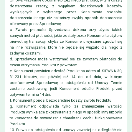
Umowy, wszystkie dokonane przez niego płatności, w tym koszty
dostarczenia rzeczy, z wyjątkiem dodatkowych kosztów
wynikających z wybranego przez Konsumenta sposobu
dostarczenia innego niż najtańszy zwykły sposób dostarczenia
oferowany przez Sprzedawcę.
c. Zwrotu płatności Sprzedawca dokona przy użyciu takich
samych metod płatności, jakie zostały przez Konsumenta użyte w
pierwotnej transakcji, chyba że Konsument wyraźnie zgodził się
na inne rozwiązanie, które nie będzie się wiązało dla niego z
żadnymi kosztami.
d. Sprzedawca może wstrzymać się ze zwrotem płatności do
czasu otrzymania Produktu z powrotem.
e. Konsument powinien odesłać Produkt na adres ul. SIEWNA 30,
31-231 Kraków, nie później niż 14 dni od dnia, w którym
poinformował Sprzedawcę o odstąpieniu od Umowy. Termin
zostanie zachowany, jeśli Konsument odeśle Produkt przed
upływem terminu 14 dni.
f. Konsument ponosi bezpośrednie koszty zwrotu Produktu.
g. Konsument odpowiada tylko za zmniejszenie wartości
Produktu wynikające z korzystania z niego w sposób inny niż było
to konieczne do stwierdzenia charakteru, cech i funkcjonowania
Produktu.
10. Prawo do odstąpienia od umowy zawartej na odległość nie