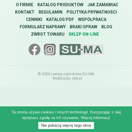
O FIRMIE
KATALOG PRODUKTÓW
JAK ZAMAWIAĆ
KONTAKT
REGULAMIN
POLITYKA PRYWATNOŚCI
CENNIKI
KATALOG PDF
WSPÓŁPRACA
FORMULARZ NAPRAWY
BRAKI OPRAW
BLOG
ZWROT TOWARU
SKLEP ON-LINE
© 2026 Lampy ogrodowe SU-MA
Realizacja:
idel.pl
Ta strona używa cookies i innych technologii. Korzystając z niej
wyrażasz zgodę na ich używanie.
Więcej informacji