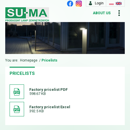
Login
ABOUT US
You are:
Homepage
/
Pricelists
PRICELISTS
Factory pricelist PDF
598.67 KB
Factory pricelist Excel
392.5 KB