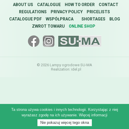
ABOUT US
CATALOGUE
HOW TO ORDER
CONTACT
REGULATIONS
PRIVACY POLICY
PRICELISTS
CATALOGUE PDF
WSPÓŁPRACA
SHORTAGES
BLOG
ZWROT TOWARU
ONLINE SHOP
© 2026 Lampy ogrodowe SU-MA
Realization:
idel.pl
Ta strona używa cookies i innych technologii. Korzystając z niej
wyrażasz zgodę na ich używanie.
Więcej informacji