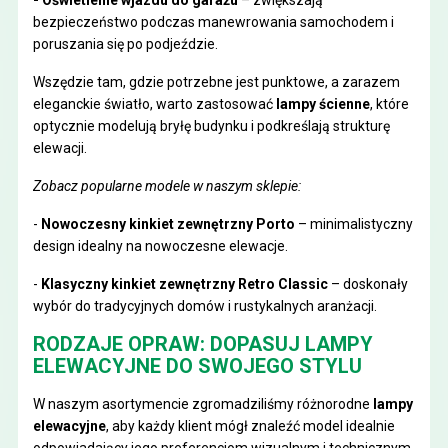
bezpieczeństwo podczas manewrowania samochodem i
poruszania się po podjeździe.
Wszędzie tam, gdzie potrzebne jest punktowe, a zarazem
eleganckie światło, warto zastosować
lampy ścienne
, które
optycznie modelują bryłę budynku i podkreślają strukturę
elewacji.
Zobacz popularne modele w naszym sklepie:
-
Nowoczesny kinkiet zewnętrzny Porto
– minimalistyczny
design idealny na nowoczesne elewacje.
-
Klasyczny kinkiet zewnętrzny Retro Classic
– doskonały
wybór do tradycyjnych domów i rustykalnych aranżacji.
RODZAJE OPRAW: DOPASUJ LAMPY
ELEWACYJNE DO SWOJEGO STYLU
W naszym asortymencie zgromadziliśmy różnorodne
lampy
elewacyjne
, aby każdy klient mógł znaleźć model idealnie
odpowiadający jego preferencjom wizualnym i technicznym.