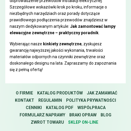
doprowadzenie przewodów instalacji elektrycznej.
Szczegółowe wskazówki krok po kroku, informacje o
niezbędnych narzędziach oraz porady dotyczące
prawidłowego podłączenia przewodów znajdziesz w
naszym dedykowanym artykule:
Jak zamontować lampy
elewacyjne zewnętrzne – praktyczny poradnik
.
Wybierając nasze
kinkiety zewnętrzne
, zyskujesz
gwarancję najwyższej jakości wykonania, trwałości
materiałów odpornych na czynniki zewnętrzne oraz
doskonałego designu na lata. Zapraszamy do zapoznania
się z pełną ofertą!
O FIRMIE
KATALOG PRODUKTÓW
JAK ZAMAWIAĆ
KONTAKT
REGULAMIN
POLITYKA PRYWATNOŚCI
CENNIKI
KATALOG PDF
WSPÓŁPRACA
FORMULARZ NAPRAWY
BRAKI OPRAW
BLOG
ZWROT TOWARU
SKLEP ON-LINE