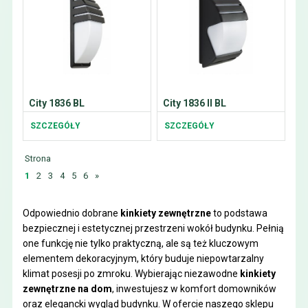
City 1836 BL
City 1836 II BL
SZCZEGÓŁY
SZCZEGÓŁY
Strona
1
2
3
4
5
6
»
Odpowiednio dobrane
kinkiety zewnętrzne
to podstawa
bezpiecznej i estetycznej przestrzeni wokół budynku. Pełnią
one funkcję nie tylko praktyczną, ale są też kluczowym
elementem dekoracyjnym, który buduje niepowtarzalny
klimat posesji po zmroku. Wybierając niezawodne
kinkiety
zewnętrzne na dom
, inwestujesz w komfort domowników
oraz elegancki wygląd budynku. W ofercie naszego sklepu