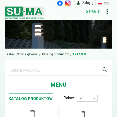
Zaloguj
O FIRMIE
Jesteś:
Strona główna
/
Katalog produktów
/
TYTAN II
MENU
Pokaż:
KATALOG PRODUKTÓW