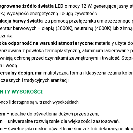
egrowane źródło światła LED
o mocy 12 W, generujące jasny st
ką wydajność energetyczną i długą żywotność.
lacja barwy światła
: za pomocą przełącznika umieszczonego 
ratur barwowych – ciepłą (3000K), neutralną (4000K) lub zimną 
cznika.
ka odporność na warunki atmosferyczne
: materiały użyte d
anizowana z powłoką termoplastyczną, aluminium lakierowane 
wniają ochronę przed czynnikami zewnętrznymi i trwałość. Stop
m i wodą.
ersalny design
: minimalistyczna forma i klasyczna czarna kol
zesnych i tradycyjnych aranżacji.
NTY WYSOKOŚCI:
ondo II dostępne są w trzech wysokościach:
cm
– idealne do oświetlenia dużych przestrzeni,
m
– uniwersalne rozwiązanie dla większości zastosowań,
m
– świetne jako niskie oświetlenie ścieżek lub dekoracyjne akce