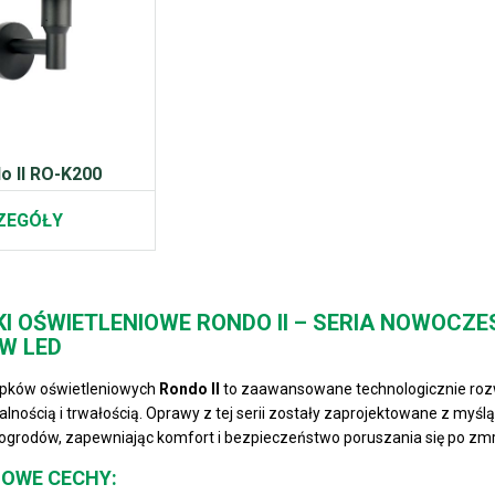
o II RO-K200
ZEGÓŁY
KI OŚWIETLENIOWE RONDO II – SERIA NOWOCZ
W LED
upków oświetleniowych
Rondo II
to zaawansowane technologicznie rozw
alnością i trwałością. Oprawy z tej serii zostały zaprojektowane z my
 ogrodów, zapewniając komfort i bezpieczeństwo poruszania się po zm
OWE CECHY: