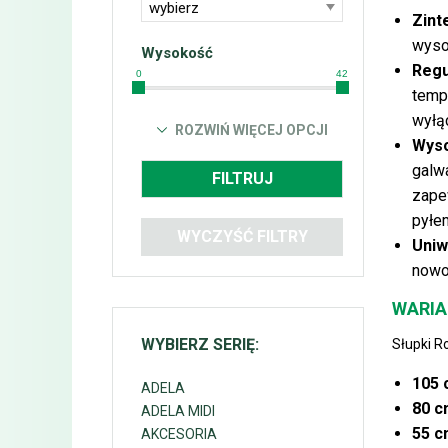
wybierz
Zint
wyso
Wysokość
Regu
0
42
tempe
wyłą
ROZWIŃ WIĘCEJ OPCJI
Wyso
galw
FILTRUJ
zape
pyłe
WYCZYŚĆ FILTRY
Uniw
nowoc
WARIA
WYBIERZ SERIĘ:
Słupki R
105 
ADELA
80 c
ADELA MIDI
55 c
AKCESORIA