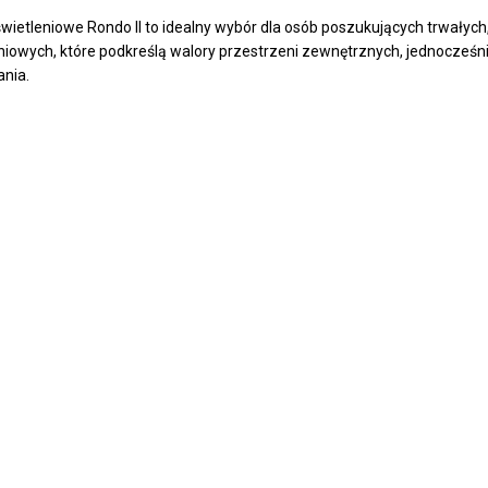
świetleniowe Rondo II to idealny wybór dla osób poszukujących trwały
niowych, które podkreślą walory przestrzeni zewnętrznych, jednocześ
nia.