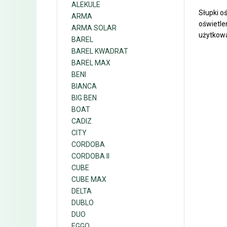
ALEKULE
Słupki o
ARMA
oświetle
ARMA SOLAR
użytkowa
BAREL
BAREL KWADRAT
BAREL MAX
BENI
BIANCA
BIG BEN
BOAT
CADIZ
CITY
CORDOBA
CORDOBA II
CUBE
CUBE MAX
DELTA
DUBLO
DUO
EGGO