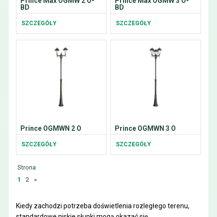
Prince Max OGMW 2 O-
Prince Max OGMW 3 O-
BD
BD
SZCZEGÓŁY
SZCZEGÓŁY
Prince OGMWN 2 O
Prince OGMWN 3 O
SZCZEGÓŁY
SZCZEGÓŁY
Strona
1
2
»
Kiedy zachodzi potrzeba doświetlenia rozległego terenu,
standardowe niskie słupki mogą okazać się