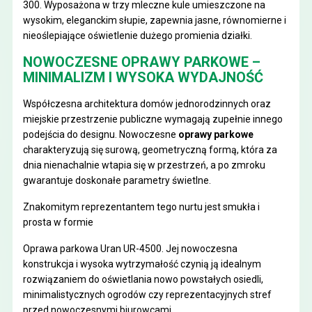
300
. Wyposażona w trzy mleczne kule umieszczone na
wysokim, eleganckim słupie, zapewnia jasne, równomierne i
nieoślepiające oświetlenie dużego promienia działki.
NOWOCZESNE OPRAWY PARKOWE –
MINIMALIZM I WYSOKA WYDAJNOŚĆ
Współczesna architektura domów jednorodzinnych oraz
miejskie przestrzenie publiczne wymagają zupełnie innego
podejścia do designu. Nowoczesne
oprawy parkowe
charakteryzują się surową, geometryczną formą, która za
dnia nienachalnie wtapia się w przestrzeń, a po zmroku
gwarantuje doskonałe parametry świetlne.
Znakomitym reprezentantem tego nurtu jest smukła i
prosta w formie
Oprawa parkowa Uran UR-4500
. Jej nowoczesna
konstrukcja i wysoka wytrzymałość czynią ją idealnym
rozwiązaniem do oświetlania nowo powstałych osiedli,
minimalistycznych ogrodów czy reprezentacyjnych stref
przed nowoczesnymi biurowcami.