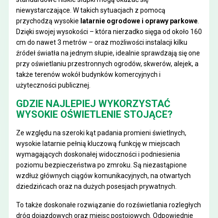
niewystarczające. W takich sytuacjach z pomocą
przychodzą wysokie
latarnie ogrodowe i oprawy parkowe
.
Dzięki swojej wysokości – która nierzadko sięga od około 160
cm do nawet 3 metrów – oraz możliwości instalacji kilku
źródeł światła na jednym słupie, idealnie sprawdzają się one
przy oświetlaniu przestronnych ogrodów, skwerów, alejek, a
także terenów wokół budynków komercyjnych i
użyteczności publicznej.
GDZIE NAJLEPIEJ WYKORZYSTAĆ
WYSOKIE OŚWIETLENIE STOJĄCE?
Ze względu na szeroki kąt padania promieni świetlnych,
wysokie latarnie pełnią kluczową funkcję w miejscach
wymagających doskonałej widoczności i podniesienia
poziomu bezpieczeństwa po zmroku. Są niezastąpione
wzdłuż głównych ciągów komunikacyjnych, na otwartych
dziedzińcach oraz na dużych posesjach prywatnych.
To także doskonałe rozwiązanie do rozświetlania rozległych
dróg dojazdowych oraz miejsc postojowych. Odpowiednie