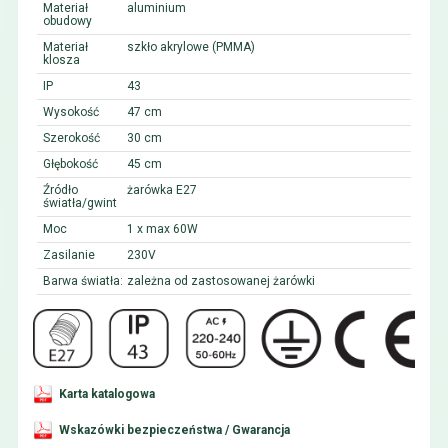
Materiał
aluminium
obudowy
Materiał
szkło akrylowe (PMMA)
klosza
IP
43
Wysokość
47 cm
Szerokość
30 cm
Głębokość
45 cm
Źródło
żarówka E27
światła/gwint
Moc
1 x max 60W
Zasilanie
230V
Barwa światła:
zależna od zastosowanej żarówki
Karta katalogowa
Wskazówki bezpieczeństwa / Gwarancja