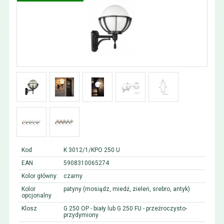
Kod
K 3012/1/KPO 250 U
EAN
5908310065274
Kolor główny:
czarny
Kolor
patyny (mosiądz, miedź, zieleń, srebro, antyk)
opcjonalny
Klosz
G 250 OP - biały lub G 250 FU - przeźroczysto-
przydymiony