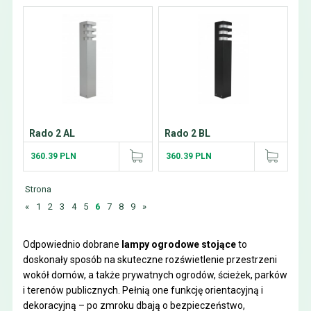
Rado 2 AL
Rado 2 BL
360.39 PLN
360.39 PLN
Strona
«
1
2
3
4
5
6
7
8
9
»
Odpowiednio dobrane
lampy ogrodowe stojące
to
doskonały sposób na skuteczne rozświetlenie przestrzeni
wokół domów, a także prywatnych ogrodów, ścieżek, parków
i terenów publicznych. Pełnią one funkcję orientacyjną i
dekoracyjną – po zmroku dbają o bezpieczeństwo,