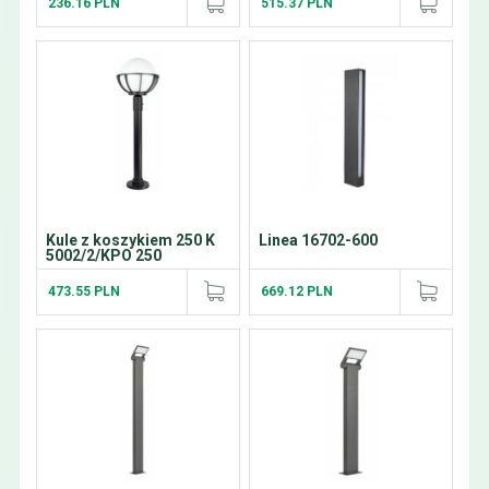
236.16 PLN
515.37 PLN
Kule z koszykiem 250 K
Linea 16702-600
5002/2/KPO 250
473.55 PLN
669.12 PLN