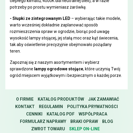
ciepłego klimatu, 4000K dla neutralnej bieli), a w razie
potrzeby po prostu wymieniasz żarówkę.
- Słupki ze zintegrowanym LED
– wybierając takie modele,
warto wcześniej dokładnie zaplanować sposób
rozmieszczenia opraw w ogrodzie, biorąc pod uwagę
wysokość lampy stojącej, jej stałą moc oraz kąt świecenia,
tak aby oświetlenie precyzyjnie obejmowało pożądany
teren.
Zapoznaj się z naszym asortymentem i wybierz
sprawdzone
lampy ogrodowe stojące
, które uczynią Twój
ogród miejscem wyjątkowym i bezpiecznym o każdej porze.
O FIRMIE
KATALOG PRODUKTÓW
JAK ZAMAWIAĆ
KONTAKT
REGULAMIN
POLITYKA PRYWATNOŚCI
CENNIKI
KATALOG PDF
WSPÓŁPRACA
FORMULARZ NAPRAWY
BRAKI OPRAW
BLOG
ZWROT TOWARU
SKLEP ON-LINE