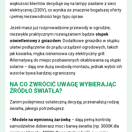
większość klientów decyduje się na lampy zasilane z sieci
elektrycznej (230V), co wynika ze znacznie bogatszej oferty
i pełnej niezawodności tego typu opraw.
Jeżeli masz już rozprowadzone przewody w ogrodzie,
niezwykle praktycznym rozwiązaniem będzie
słupek
oświetleniowy z gniazdem
. Dodatkowe gniazdko w słupku
ułatwi podłączenie do prądu urządzeń ogrodowych, takich
jak kosiarka, myjka ciśnieniowa czy elektryczny grill.
Alternatywą do miejsc pozbawionych okablowania są słupki
solarne – dają one dużą swobodę montażu, jednak wybór ich
wzorów bywa bardziej ograniczony.
NA CO ZWRÓCIĆ UWAGĘ WYBIERAJĄC
ŹRÓDŁO ŚWIATŁA?
Zanim podejmiesz ostateczną decyzję, przeanalizuj rodzaj
światła, jakiego potrzebujesz:
- Modele na wymienną żarówkę
– dają pełną kontrolę:
samodzielnie dobierasz moc i barwę światła (np. 3000K dla