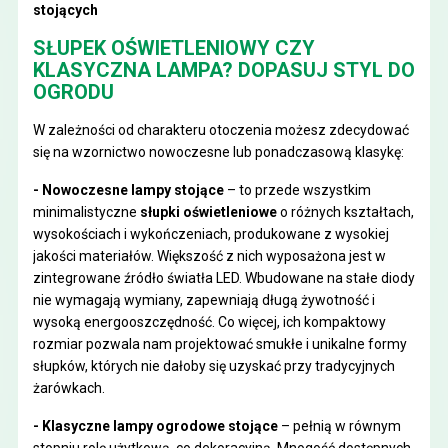
stojących
SŁUPEK OŚWIETLENIOWY CZY
KLASYCZNA LAMPA? DOPASUJ STYL DO
OGRODU
W zależności od charakteru otoczenia możesz zdecydować
się na wzornictwo nowoczesne lub ponadczasową klasykę:
- Nowoczesne lampy stojące
– to przede wszystkim
minimalistyczne
słupki oświetleniowe
o różnych kształtach,
wysokościach i wykończeniach, produkowane z wysokiej
jakości materiałów. Większość z nich wyposażona jest w
zintegrowane źródło światła LED. Wbudowane na stałe diody
nie wymagają wymiany, zapewniają długą żywotność i
wysoką energooszczędność. Co więcej, ich kompaktowy
rozmiar pozwala nam projektować smukłe i unikalne formy
słupków, których nie dałoby się uzyskać przy tradycyjnych
żarówkach.
- Klasyczne lampy ogrodowe stojące
– pełnią w równym
stopniu rolę użytkową, co dekoracyjną. Mnogość dostępnych