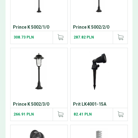
Prince K 5002/1/O
Prince K 5002/2/O
308.73 PLN
287.82 PLN
Prince K 5002/3/O
Prit LK4001-15A
266.91 PLN
82.41 PLN