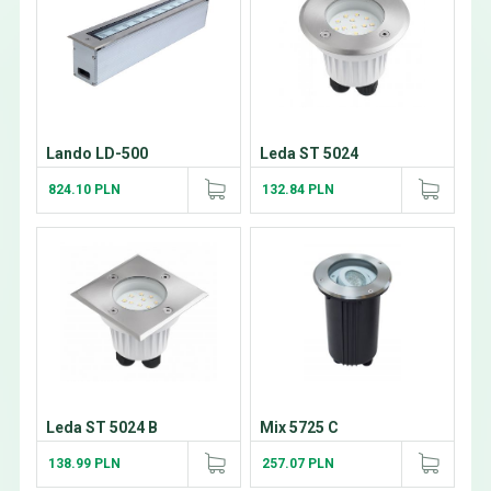
Lando LD-500
Leda ST 5024
824.10 PLN
132.84 PLN
Leda ST 5024 B
Mix 5725 C
138.99 PLN
257.07 PLN