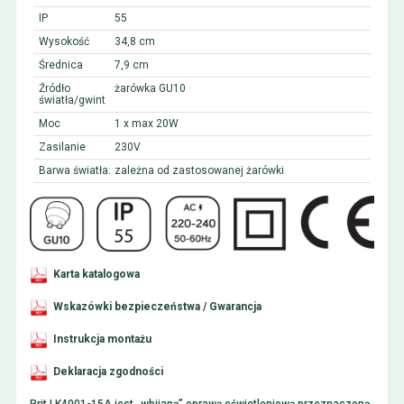
IP
55
Wysokość
34,8 cm
Średnica
7,9 cm
Źródło
żarówka GU10
światła/gwint
Moc
1 x max 20W
Zasilanie
230V
Barwa światła:
zależna od zastosowanej żarówki
Karta katalogowa
Wskazówki bezpieczeństwa / Gwarancja
Instrukcja montażu
Deklaracja zgodności