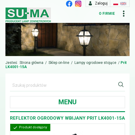
Zaloguj
O FIRMIE
Jesteś:
Strona główna
/
Sklep on-line
/
Lampy ogrodowe stojące
/
Prit
LK4001-15A
MENU
REFLEKTOR OGRODOWY WBIJANY PRIT LK4001-15A
Produkt dostępny