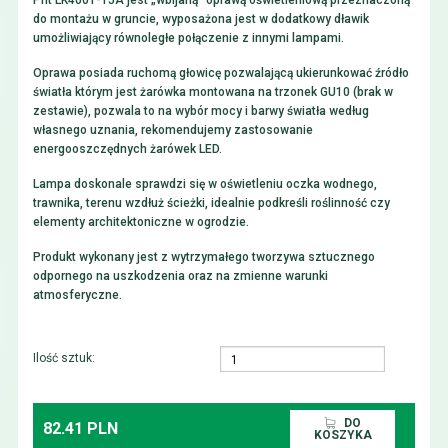
Prit LK4001-15A jest „wbijaną” oprawą oświetleniową przeznaczoną
do montażu w gruncie, wyposażona jest w dodatkowy dławik
umożliwiający równoległe połączenie z innymi lampami.
Oprawa posiada ruchomą głowicę pozwalającą ukierunkować źródło
światła którym jest żarówka montowana na trzonek GU10 (brak w
zestawie), pozwala to na wybór mocy i barwy światła według
własnego uznania, rekomendujemy zastosowanie
energooszczędnych żarówek LED.
Lampa doskonale sprawdzi się w oświetleniu oczka wodnego,
trawnika, terenu wzdłuż ścieżki, idealnie podkreśli roślinność czy
elementy architektoniczne w ogrodzie.
Produkt wykonany jest z wytrzymałego tworzywa sztucznego
odpornego na uszkodzenia oraz na zmienne warunki
atmosferyczne.
Ilość sztuk:
DO
82.41 PLN
KOSZYKA