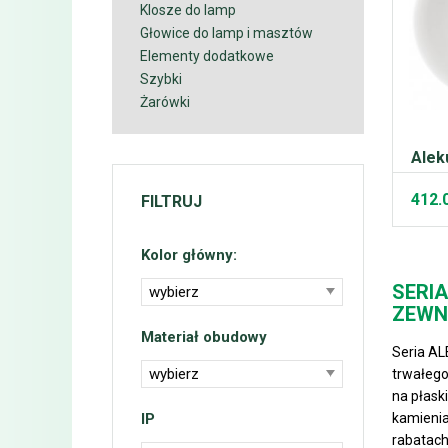
Klosze do lamp
Głowice do lamp i masztów
Elementy dodatkowe
Szybki
Żarówki
Alek
412.
FILTRUJ
Kolor główny:
SERI
wybierz
ZEWN
Materiał obudowy
Seria AL
wybierz
trwałego
na płask
IP
kamienia
rabatach