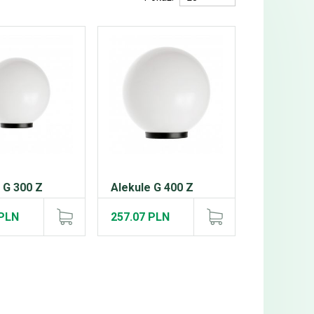
 G 300 Z
Alekule G 400 Z
 PLN
257.07 PLN