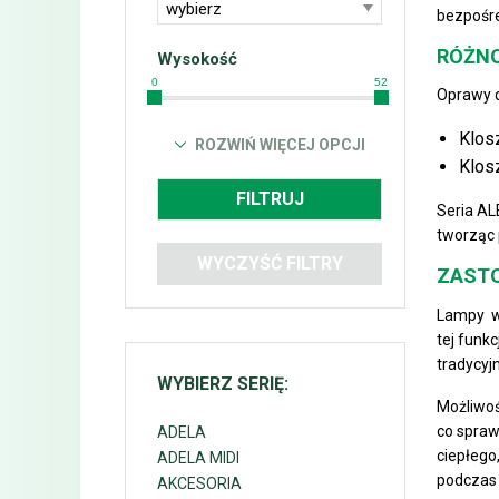
wybierz
bezpośre
RÓŻN
Wysokość
0
52
Oprawy d
Klos
ROZWIŃ WIĘCEJ OPCJI
Klos
FILTRUJ
Seria AL
tworząc 
WYCZYŚĆ FILTRY
ZASTO
Lampy wy
tej funk
tradycyj
WYBIERZ SERIĘ:
Możliwoś
co spraw
ADELA
ciepłego
ADELA MIDI
podczas 
AKCESORIA