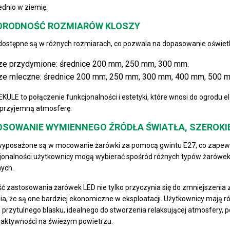
dnio w ziemię.
ORODNOŚĆ ROZMIARÓW KLOSZY
ostępne są w różnych rozmiarach, co pozwala na dopasowanie oświetlen
ze przydymione: średnice 200 mm, 250 mm, 300 mm.
ze mleczne: średnice 200 mm, 250 mm, 300 mm, 400 mm, 500 
EKULE to połączenie funkcjonalności i estetyki, które wnosi do ogrodu el
przyjemną atmosferę.
SOWANIE WYMIENNEGO ŹRÓDŁA ŚWIATŁA, SZEROKI
posażone są w mocowanie żarówki za pomocą gwintu E27, co zapewnia
cjonalności użytkownicy mogą wybierać spośród różnych typów żarów
nych.
ć zastosowania żarówek LED nie tylko przyczynia się do zmniejszenia z
ia, że są one bardziej ekonomiczne w eksploatacji. Użytkownicy mają 
, przytulnego blasku, idealnego do stworzenia relaksującej atmosfery, po
aktywności na świeżym powietrzu.