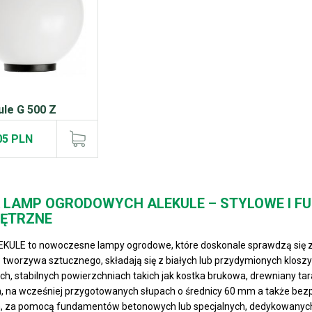
ule G 500 Z
05 PLN
A LAMP OGRODOWYCH ALEKULE – STYLOWE I F
ĘTRZNE
EKULE to nowoczesne lampy ogrodowe, które doskonale sprawdzą się z
 tworzywa sztucznego, składają się z białych lub przydymionych klo
ich, stabilnych powierzchniach takich jak kostka brukowa, drewniany t
, na wcześniej przygotowanych słupach o średnicy 60 mm a także bezp
, za pomocą fundamentów betonowych lub specjalnych, dedykowanych 