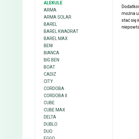
ALEKULE
Dodatkow
ARMA
można uz
ARMA SOLAR
stać się
BAREL
niepowta
BAREL KWADRAT
BAREL MAX
BENI
BIANCA
BIG BEN
BOAT
CADIZ
CITY
CORDOBA
CORDOBA II
CUBE
CUBE MAX
DELTA
DUBLO
DUO
EGGO