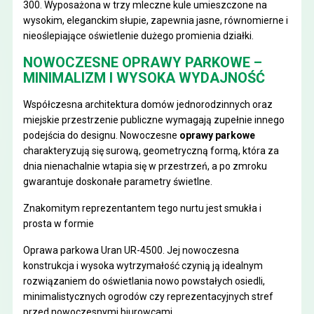
300
. Wyposażona w trzy mleczne kule umieszczone na
wysokim, eleganckim słupie, zapewnia jasne, równomierne i
nieoślepiające oświetlenie dużego promienia działki.
NOWOCZESNE OPRAWY PARKOWE –
MINIMALIZM I WYSOKA WYDAJNOŚĆ
Współczesna architektura domów jednorodzinnych oraz
miejskie przestrzenie publiczne wymagają zupełnie innego
podejścia do designu. Nowoczesne
oprawy parkowe
charakteryzują się surową, geometryczną formą, która za
dnia nienachalnie wtapia się w przestrzeń, a po zmroku
gwarantuje doskonałe parametry świetlne.
Znakomitym reprezentantem tego nurtu jest smukła i
prosta w formie
Oprawa parkowa Uran UR-4500
. Jej nowoczesna
konstrukcja i wysoka wytrzymałość czynią ją idealnym
rozwiązaniem do oświetlania nowo powstałych osiedli,
minimalistycznych ogrodów czy reprezentacyjnych stref
przed nowoczesnymi biurowcami.