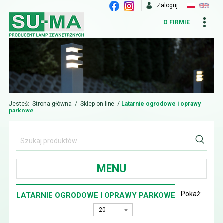
Zaloguj
O FIRMIE
Jesteś:
Strona główna
/
Sklep on-line
/
Latarnie ogrodowe i oprawy
parkowe
MENU
Pokaż:
LATARNIE OGRODOWE I OPRAWY PARKOWE