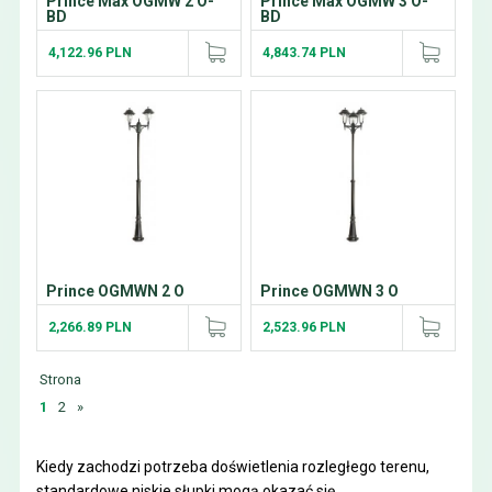
Prince Max OGMW 2 O-
Prince Max OGMW 3 O-
BD
BD
4,122.96 PLN
4,843.74 PLN
Prince OGMWN 2 O
Prince OGMWN 3 O
2,266.89 PLN
2,523.96 PLN
Strona
1
2
»
Kiedy zachodzi potrzeba doświetlenia rozległego terenu,
standardowe niskie słupki mogą okazać się