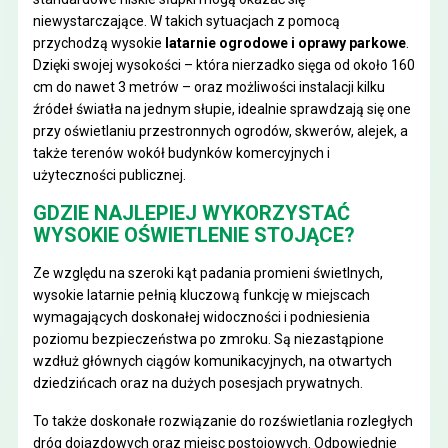
niewystarczające. W takich sytuacjach z pomocą
przychodzą wysokie
latarnie ogrodowe i oprawy parkowe
.
Dzięki swojej wysokości – która nierzadko sięga od około 160
cm do nawet 3 metrów – oraz możliwości instalacji kilku
źródeł światła na jednym słupie, idealnie sprawdzają się one
przy oświetlaniu przestronnych ogrodów, skwerów, alejek, a
także terenów wokół budynków komercyjnych i
użyteczności publicznej.
GDZIE NAJLEPIEJ WYKORZYSTAĆ
WYSOKIE OŚWIETLENIE STOJĄCE?
Ze względu na szeroki kąt padania promieni świetlnych,
wysokie latarnie pełnią kluczową funkcję w miejscach
wymagających doskonałej widoczności i podniesienia
poziomu bezpieczeństwa po zmroku. Są niezastąpione
wzdłuż głównych ciągów komunikacyjnych, na otwartych
dziedzińcach oraz na dużych posesjach prywatnych.
To także doskonałe rozwiązanie do rozświetlania rozległych
dróg dojazdowych oraz miejsc postojowych. Odpowiednie