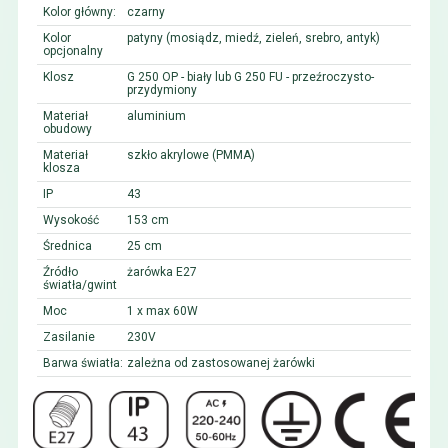
Kolor główny:
czarny
Kolor
patyny (mosiądz, miedź, zieleń, srebro, antyk)
opcjonalny
Klosz
G 250 OP - biały lub G 250 FU - przeźroczysto-
przydymiony
Materiał
aluminium
obudowy
Materiał
szkło akrylowe (PMMA)
klosza
IP
43
Wysokość
153 cm
Średnica
25 cm
Źródło
żarówka E27
światła/gwint
Moc
1 x max 60W
Zasilanie
230V
Barwa światła:
zależna od zastosowanej żarówki