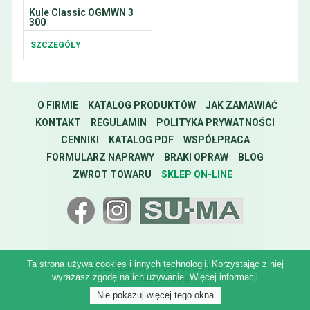
Kule Classic OGMWN 3
300
SZCZEGÓŁY
O FIRMIE
KATALOG PRODUKTÓW
JAK ZAMAWIAĆ
KONTAKT
REGULAMIN
POLITYKA PRYWATNOŚCI
CENNIKI
KATALOG PDF
WSPÓŁPRACA
FORMULARZ NAPRAWY
BRAKI OPRAW
BLOG
ZWROT TOWARU
SKLEP ON-LINE
Ta strona używa cookies i innych technologii. Korzystając z niej
© 2026 Lampy ogrodowe SU-MA
wyrażasz zgodę na ich używanie.
Więcej informacji
Realizacja:
idel.pl