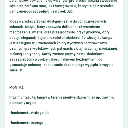
parametrów oświetlenia do własnych preferencji. Można swobodnie
wybierać zarówno moc, jak i barwę światła, korzystając z szerokiej
gamy energooszczędnych żarówek LED.
Klosz o średnicy 25 cm dostępny jest w dwóch różnorodnych
kolorach: białym, który zapewnia delikatne i równomierne
rozproszenie światła, oraz przeźroczysto-przydymionym, który
dodaje elegancji i tajemniczości oświetleniu. Co więcej, ta lampa
jest dostępna w 6 wariantach kolorystycznych podstawowym
czarnym oraz w efektownych patynach: złotej, srebrnej, miedzianej,
zielonej i antycznej. Każdy wariant patyny został dodatkowo
zabezpieczony wysokiej jakości lakierem bezbarwnym, co
gwarantuje ochronę i zachowanie doskonałego wyglądu lampy na
wiele lat.
MONTAŻ:
Przy montażu tej lampy w terenie nieutwardzonym jak np. trawnik,
polecamy użycie:
-
fundamentu małego
lub
-
fundamentu dużego