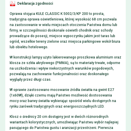
Deklaracja zgodności
Oprawa stojąca KULE CLASSIC K 5002/3/KP 200 to prosta,
tradycyjna oprawa oświetleniowa, której wysokość 68 cm pozwala
na zastosowanie w wielu miejscach otoczenia Państwa domu lub
firmy, w szczególności doskonale oświetli chodnik oraz schody
prowadzące do posesji, miejsce wypoczynku jakim jest taras lub
ogród, wszelkie tereny zielone oraz miejsca parkingowe wokół biura
lub obiektu hotelowego.
W konstrukcji lampy użyto lakierowanego proszkowa aluminium oraz
klosza ze szkła akrylowego (PMMA), są to materiały trwałe, odporne
na uszkodzenia i wpływ niekorzystnych warunków pogodowych,
pozwalają na zachowanie funkcjonalności oraz doskonałego
wyglądy przez długi czas.
W oprawie zastosowano mocowanie źródła światła na gwint E27
(1x60W), dzięki czemu mają Państwo możliwość dostosowania
mocy oraz barwy światła wybierając spośród wielu dostępnych na
rynku żarówek tradycyjnych oraz energooszczędnych LED.
Klosz o średnicy 20 cm dostępny jest w dwóch różnorodnych
wariantach kolorystycznych, umożliwiając Państwu wybór najlepiej
pasującego do Państwa gustu i aranżacji przestrzeni. Pierwsza