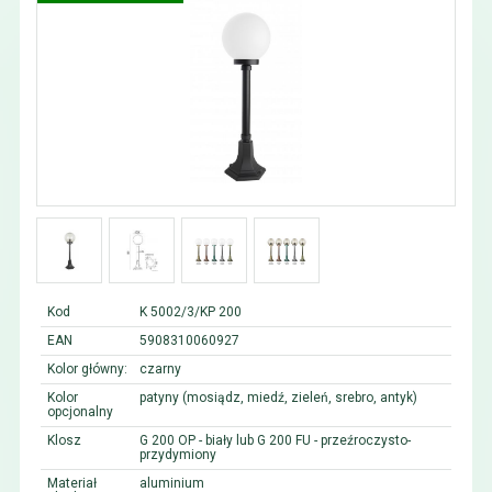
Kod
K 5002/3/KP 200
EAN
5908310060927
Kolor główny:
czarny
Kolor
patyny (mosiądz, miedź, zieleń, srebro, antyk)
opcjonalny
Klosz
G 200 OP - biały lub G 200 FU - przeźroczysto-
przydymiony
Materiał
aluminium