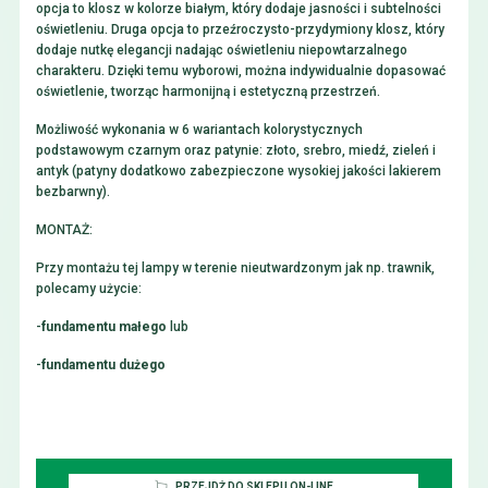
opcja to klosz w kolorze białym, który dodaje jasności i subtelności
oświetleniu. Druga opcja to przeźroczysto-przydymiony klosz, który
dodaje nutkę elegancji nadając oświetleniu niepowtarzalnego
charakteru. Dzięki temu wyborowi, można indywidualnie dopasować
oświetlenie, tworząc harmonijną i estetyczną przestrzeń.
Możliwość wykonania w 6 wariantach kolorystycznych
podstawowym czarnym oraz patynie: złoto, srebro, miedź, zieleń i
antyk (patyny dodatkowo zabezpieczone wysokiej jakości lakierem
bezbarwny).
MONTAŻ:
Przy montażu tej lampy w terenie nieutwardzonym jak np. trawnik,
polecamy użycie:
-
fundamentu małego
lub
-
fundamentu dużego
PRZEJDŻ DO SKLEPU ON-LINE