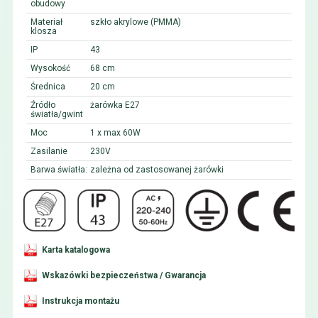
obudowy
Materiał
szkło akrylowe (PMMA)
klosza
IP
43
Wysokość
68 cm
Średnica
20 cm
Źródło
żarówka E27
światła/gwint
Moc
1 x max 60W
Zasilanie
230V
Barwa światła:
zależna od zastosowanej żarówki
Karta katalogowa
Wskazówki bezpieczeństwa / Gwarancja
Instrukcja montażu