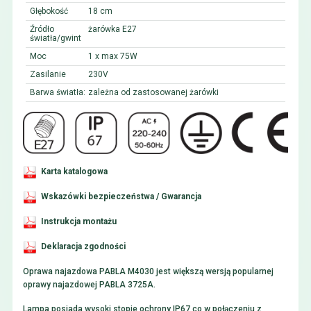
Głębokość
18 cm
Źródło
żarówka E27
światła/gwint
Moc
1 x max 75W
Zasilanie
230V
Barwa światła:
zależna od zastosowanej żarówki
Karta katalogowa
Wskazówki bezpieczeństwa / Gwarancja
Instrukcja montażu
Deklaracja zgodności
Oprawa najazdowa PABLA M4030 jest większą wersją popularnej
oprawy najazdowej PABLA 3725A.
Lampa posiada wysoki stopie ochrony IP67 co w połączeniu z