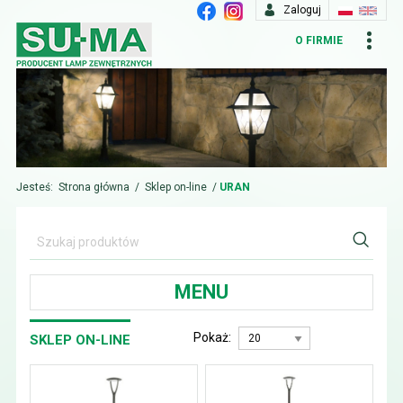
Zaloguj
O FIRMIE
Jesteś:
Strona główna
/
Sklep on-line
/
URAN
MENU
Pokaż:
SKLEP ON-LINE