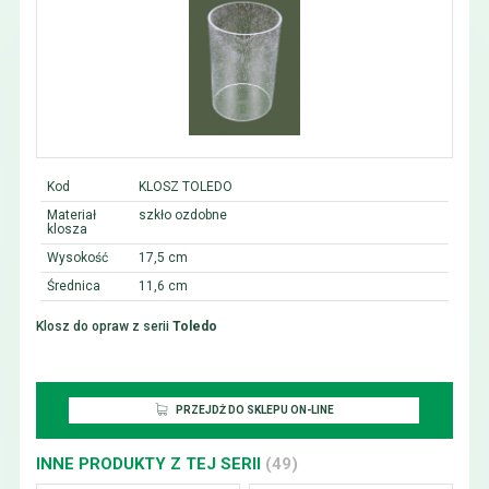
Kod
KLOSZ TOLEDO
Materiał
szkło ozdobne
klosza
Wysokość
17,5 cm
Średnica
11,6 cm
Klosz do opraw z serii
Toledo
PRZEJDŻ DO SKLEPU ON-LINE
INNE PRODUKTY Z TEJ SERII
(49)