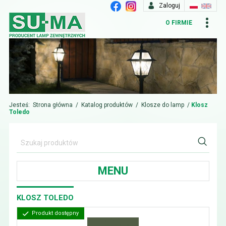
Zaloguj
O FIRMIE
Jesteś:
Strona główna
/
Katalog produktów
/
Klosze do lamp
/
Klosz
Toledo
MENU
KLOSZ TOLEDO
Produkt dostępny