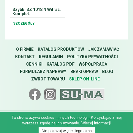
Szybki SZ 1018 N Witraż.
Komplet.
SZCZEGÓŁY
O FIRMIE
KATALOG PRODUKTÓW
JAK ZAMAWIAĆ
KONTAKT
REGULAMIN
POLITYKA PRYWATNOŚCI
CENNIKI
KATALOG PDF
WSPÓŁPRACA
FORMULARZ NAPRAWY
BRAKI OPRAW
BLOG
ZWROT TOWARU
SKLEP ON-LINE
Ta strona używa cookies i innych technologii. Korzystając z niej
© 2026 Lampy ogrodowe SU-MA
wyrażasz zgodę na ich używanie.
Więcej informacji
Realizacja:
idel.pl