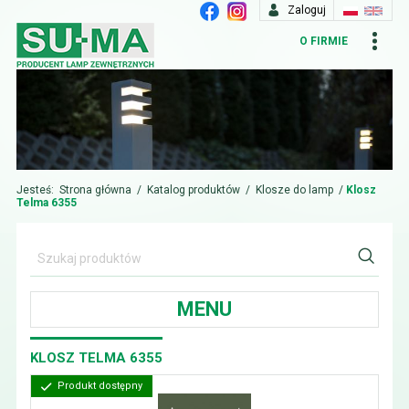
Zaloguj
O FIRMIE
Jesteś:
Strona główna
/
Katalog produktów
/
Klosze do lamp
/
Klosz
Telma 6355
MENU
KLOSZ TELMA 6355
Produkt dostępny