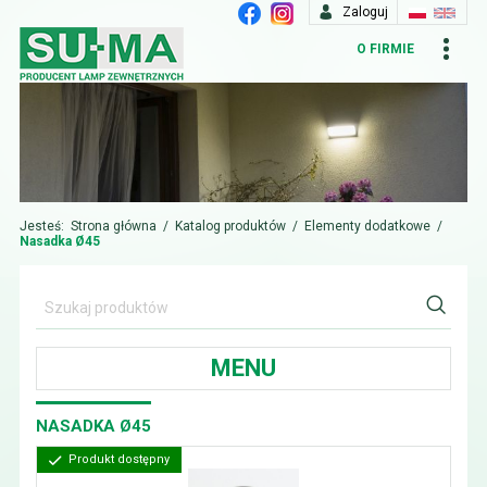
Zaloguj
O FIRMIE
Jesteś:
Strona główna
/
Katalog produktów
/
Elementy dodatkowe
/
Nasadka Ø45
MENU
NASADKA Ø45
Produkt dostępny