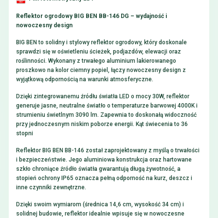
Reflektor ogrodowy BIG BEN BB-146 DG – wydajność i
nowoczesny design
BIG BEN to solidny i stylowy reflektor ogrodowy, który doskonale
sprawdzi się w oświetleniu ścieżek, podjazdów, elewacji oraz
roślinności. Wykonany z trwałego aluminium lakierowanego
proszkowo na kolor ciemny popiel, łączy nowoczesny design z
wyjątkową odpornością na warunki atmosferyczne.
Dzięki zintegrowanemu źródłu światła LED o mocy 30W, reflektor
generuje jasne, neutralne światło o temperaturze barwowej 4000K i
strumieniu świetlnym 3090 lm. Zapewnia to doskonałą widoczność
przy jednoczesnym niskim poborze energii. Kąt świecenia to 36
stopni
Reflektor BIG BEN BB-146 został zaprojektowany z myślą o trwałości
i bezpieczeństwie. Jego aluminiowa konstrukcja oraz hartowane
szkło chroniące źródło światła gwarantują długą żywotność, a
stopień ochrony IP65 oznacza pełną odporność na kurz, deszcz i
inne czynniki zewnętrzne.
Dzięki swoim wymiarom (średnica 14,6 cm, wysokość 34 cm) i
solidnej budowie, reflektor idealnie wpisuje się w nowoczesne