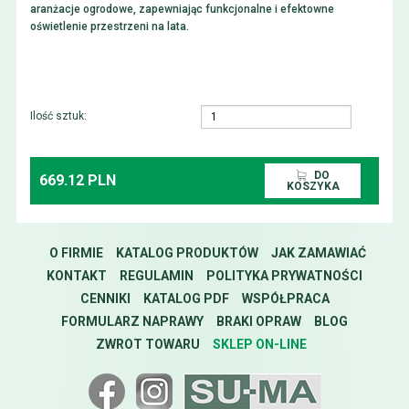
aranżacje ogrodowe, zapewniając funkcjonalne i efektowne
oświetlenie przestrzeni na lata.
Ilość sztuk:
DO
669.12 PLN
KOSZYKA
O FIRMIE
KATALOG PRODUKTÓW
JAK ZAMAWIAĆ
KONTAKT
REGULAMIN
POLITYKA PRYWATNOŚCI
CENNIKI
KATALOG PDF
WSPÓŁPRACA
FORMULARZ NAPRAWY
BRAKI OPRAW
BLOG
ZWROT TOWARU
SKLEP ON-LINE