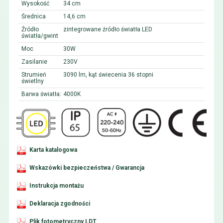
Wysokość
34 cm
Średnica
14,6 cm
Źródło
zintegrowane źródło światła LED
światła/gwint
Moc
30W
Zasilanie
230V
Strumień
3090 lm, kąt świecenia 36 stopni
świetlny
Barwa światła:
4000K
Karta katalogowa
Wskazówki bezpieczeństwa / Gwarancja
Instrukcja montażu
Deklaracja zgodności
Plik fotometryczny LDT