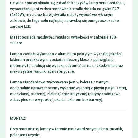
Głowica oprawy składa się z dwóch koszyków lamp serii Cordoba II,
wyposażona jest w dwa mocowanie źródła światła na gwint E27
(2x60W), moc oraz barwę światła należy wybrać we własnym
zakresie, do tego celu najlepiej sprawdzą się energooszczędne
żarówki LED.
Maszt posiada możliwość regulacji wysokości w zakresie 180-
280cm
Lampa została wykonana z aluminium pokrytym wysokiej jakości
lakierem proszkowym, posiada mleczny klosz z poliwęglanu,
materiały te cechują się wysoką odpornością na uszkodzenia oraz
niekorzystne warunki atmosferyczne.
Lampa standardowo wykonywana jest w kolorze czarnym,
opcjonalnie oprawę możemy wykonać w jednej z pięciu patyn: złotej,
miedzianej, srebrnej, zielonej oraz antycznej (patyny dodatkowo
zabezpieczone wysokiej jakości lakierem bezbarwny).
MONTAŻ:
Przy montażu tej lampy w terenie nieutwardzonym jak np. trawnik,
polecamy użycie: