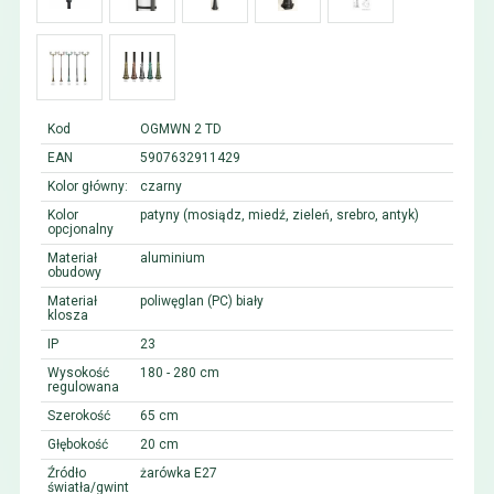
Kod
OGMWN 2 TD
EAN
5907632911429
Kolor główny:
czarny
Kolor
patyny (mosiądz, miedź, zieleń, srebro, antyk)
opcjonalny
Materiał
aluminium
obudowy
Materiał
poliwęglan (PC) biały
klosza
IP
23
Wysokość
180 - 280 cm
regulowana
Szerokość
65 cm
Głębokość
20 cm
Źródło
żarówka E27
światła/gwint