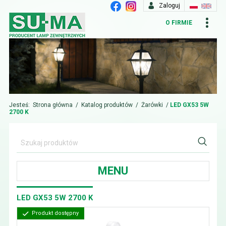
Zaloguj
O FIRMIE
Jesteś:
Strona główna
/
Katalog produktów
/
Żarówki
/
LED GX53 5W
2700 K
MENU
LED GX53 5W 2700 K
Produkt dostępny