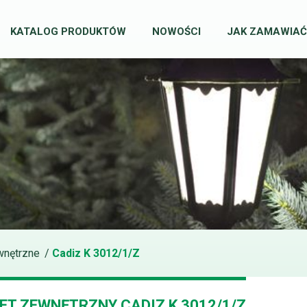
KATALOG PRODUKTÓW
NOWOŚCI
JAK ZAMAWIAĆ
wnętrzne
/
Cadiz K 3012/1/Z
IET ZEWNĘTRZNY CADIZ K 3012/1/Z