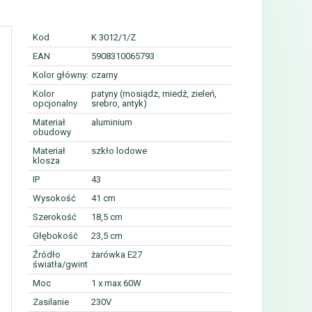
Kod
K 3012/1/Z
EAN
5908310065793
Kolor główny:
czarny
Kolor
patyny (mosiądz, miedź, zieleń,
opcjonalny
srebro, antyk)
Materiał
aluminium
obudowy
Materiał
szkło lodowe
klosza
IP
43
Wysokość
41 cm
Szerokość
18,5 cm
Głębokość
23,5 cm
Źródło
żarówka E27
światła/gwint
Moc
1 x max 60W
Zasilanie
230V