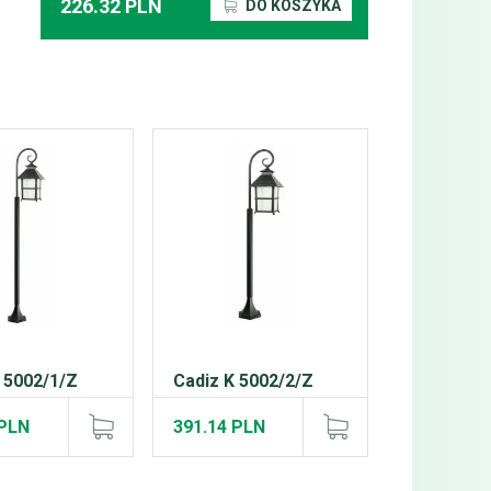
226.32 PLN
DO KOSZYKA
 5002/1/Z
Cadiz K 5002/2/Z
 PLN
391.14 PLN