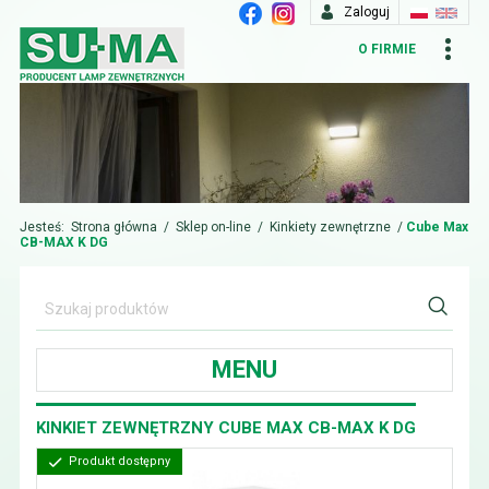
Zaloguj
O FIRMIE
Jesteś:
Strona główna
/
Sklep on-line
/
Kinkiety zewnętrzne
/
Cube Max
CB-MAX K DG
MENU
KINKIET ZEWNĘTRZNY CUBE MAX CB-MAX K DG
Produkt dostępny