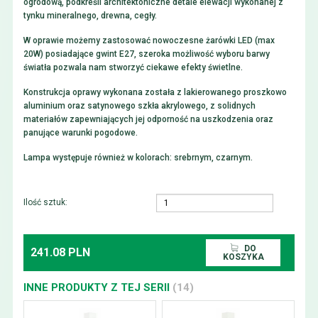
ogrodową, podkreśli architektoniczne detale elewacji wykonanej z
tynku mineralnego, drewna, cegły.
W oprawie możemy zastosować nowoczesne żarówki LED (max
20W) posiadające gwint E27, szeroka możliwość wyboru barwy
światła pozwala nam stworzyć ciekawe efekty świetlne.
Konstrukcja oprawy wykonana została z lakierowanego proszkowo
aluminium oraz satynowego szkła akrylowego, z solidnych
materiałów zapewniających jej odporność na uszkodzenia oraz
panujące warunki pogodowe.
Lampa występuje również w kolorach: srebrnym, czarnym.
Ilość sztuk:
DO
241.08 PLN
KOSZYKA
INNE PRODUKTY Z TEJ SERII
(14)