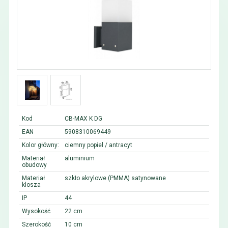
Kod
CB-MAX K DG
EAN
5908310069449
Kolor główny:
ciemny popiel / antracyt
Materiał
aluminium
obudowy
Materiał
szkło akrylowe (PMMA) satynowane
klosza
IP
44
Wysokość
22 cm
Szerokość
10 cm