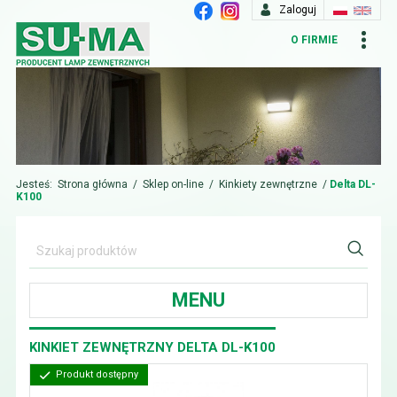
Zaloguj
O FIRMIE
Jesteś:
Strona główna
/
Sklep on-line
/
Kinkiety zewnętrzne
/
Delta DL-
K100
MENU
KINKIET ZEWNĘTRZNY DELTA DL-K100
Produkt dostępny