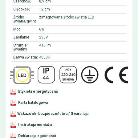
Szerokość
8,9 cm
Głębokość
12 cm
Źródło
zintegrowane źródło światła LED
światła/gwint
Moc
6W
Zasilanie
230V
Strumień
415 lm
świetlny
Barwa światła:
4000K
Etykieta energetyczna
Karta katalogowa
Wskazówki bezpieczeństwa / Gwarancja
Instrukcja montażu
Deklaracja zgodności