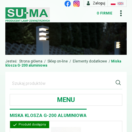
Zaloguj
O FIRMIE
Jesteś:
Strona główna
/
Sklep on-line
/
Elementy dodatkowe
/
Miska
klosza G-200 aluminiowa
MENU
MISKA KLOSZA G-200 ALUMINIOWA
Produkt dostępny