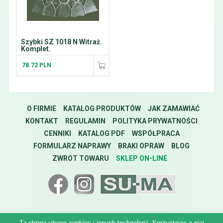
Szybki SZ 1018 N Witraż.
Komplet.
78.72 PLN
O FIRMIE
KATALOG PRODUKTÓW
JAK ZAMAWIAĆ
KONTAKT
REGULAMIN
POLITYKA PRYWATNOŚCI
CENNIKI
KATALOG PDF
WSPÓŁPRACA
FORMULARZ NAPRAWY
BRAKI OPRAW
BLOG
ZWROT TOWARU
SKLEP ON-LINE
Ta strona używa cookies i innych technologii. Korzystając z niej