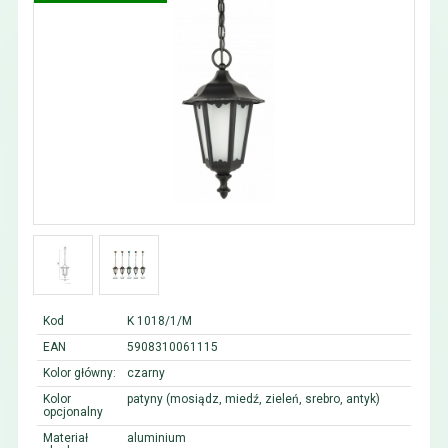
Kod
K 1018/1/M
EAN
5908310061115
Kolor główny:
czarny
Kolor
patyny (mosiądz, miedź, zieleń, srebro, antyk)
opcjonalny
Materiał
aluminium