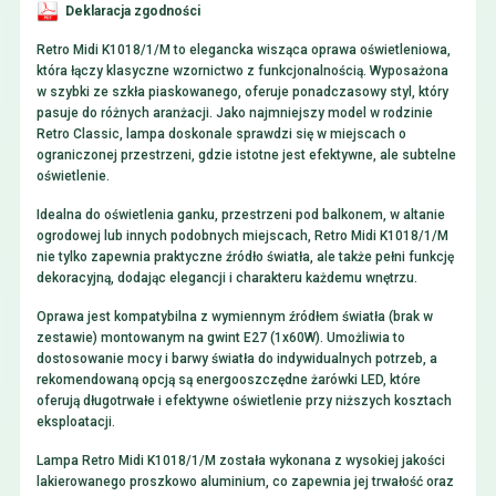
Deklaracja zgodności
Retro Midi K1018/1/M to elegancka wisząca oprawa oświetleniowa,
która łączy klasyczne wzornictwo z funkcjonalnością. Wyposażona
w szybki ze szkła piaskowanego, oferuje ponadczasowy styl, który
pasuje do różnych aranżacji. Jako najmniejszy model w rodzinie
Retro Classic, lampa doskonale sprawdzi się w miejscach o
ograniczonej przestrzeni, gdzie istotne jest efektywne, ale subtelne
oświetlenie.
Idealna do oświetlenia ganku, przestrzeni pod balkonem, w altanie
ogrodowej lub innych podobnych miejscach, Retro Midi K1018/1/M
nie tylko zapewnia praktyczne źródło światła, ale także pełni funkcję
dekoracyjną, dodając elegancji i charakteru każdemu wnętrzu.
Oprawa jest kompatybilna z wymiennym źródłem światła (brak w
zestawie) montowanym na gwint E27 (1x60W). Umożliwia to
dostosowanie mocy i barwy światła do indywidualnych potrzeb, a
rekomendowaną opcją są energooszczędne żarówki LED, które
oferują długotrwałe i efektywne oświetlenie przy niższych kosztach
eksploatacji.
Lampa Retro Midi K1018/1/M została wykonana z wysokiej jakości
lakierowanego proszkowo aluminium, co zapewnia jej trwałość oraz