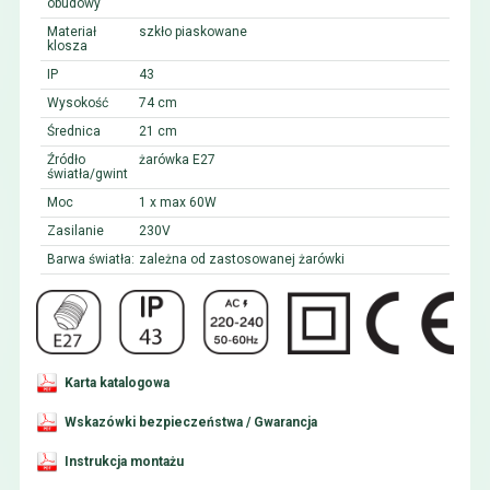
obudowy
Materiał
szkło piaskowane
klosza
IP
43
Wysokość
74 cm
Średnica
21 cm
Źródło
żarówka E27
światła/gwint
Moc
1 x max 60W
Zasilanie
230V
Barwa światła:
zależna od zastosowanej żarówki
Karta katalogowa
Wskazówki bezpieczeństwa / Gwarancja
Instrukcja montażu