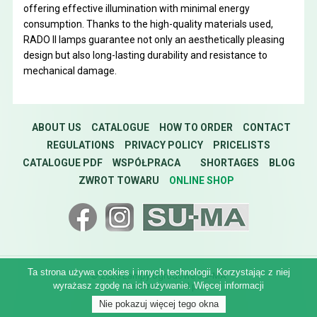
offering effective illumination with minimal energy
consumption. Thanks to the high-quality materials used,
RADO II lamps guarantee not only an aesthetically pleasing
design but also long-lasting durability and resistance to
mechanical damage.
ABOUT US
CATALOGUE
HOW TO ORDER
CONTACT
REGULATIONS
PRIVACY POLICY
PRICELISTS
CATALOGUE PDF
WSPÓŁPRACA
SHORTAGES
BLOG
ZWROT TOWARU
ONLINE SHOP
Ta strona używa cookies i innych technologii. Korzystając z niej
© 2026 Lampy ogrodowe SU-MA
wyrażasz zgodę na ich używanie.
Więcej informacji
Realization:
idel.pl