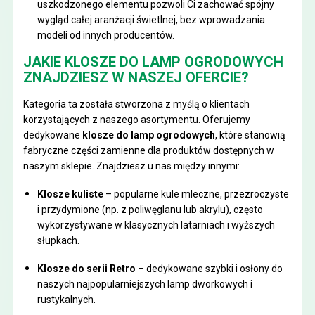
uszkodzonego elementu pozwoli Ci zachować spójny
wygląd całej aranżacji świetlnej, bez wprowadzania
modeli od innych producentów.
JAKIE KLOSZE DO LAMP OGRODOWYCH
ZNAJDZIESZ W NASZEJ OFERCIE?
Kategoria ta została stworzona z myślą o klientach
korzystających z naszego asortymentu. Oferujemy
dedykowane
klosze do lamp ogrodowych
, które stanowią
fabryczne części zamienne dla produktów dostępnych w
naszym sklepie. Znajdziesz u nas między innymi:
Klosze kuliste
– popularne kule mleczne, przezroczyste
i przydymione (np. z poliwęglanu lub akrylu), często
wykorzystywane w klasycznych latarniach i wyższych
słupkach.
Klosze do serii Retro
– dedykowane szybki i osłony do
naszych najpopularniejszych lamp dworkowych i
rustykalnych.