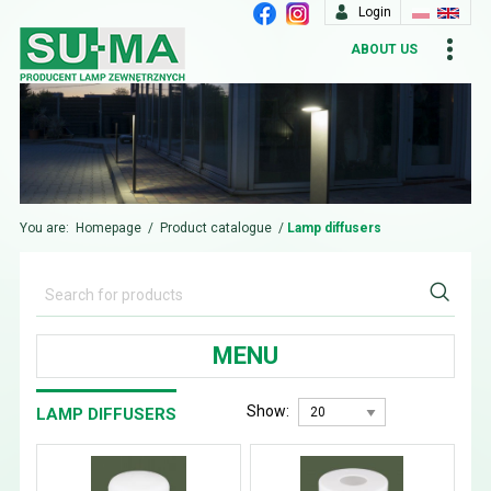
Login
ABOUT US
You are:
Homepage
/
Product catalogue
/
Lamp diffusers
MENU
Show:
LAMP DIFFUSERS