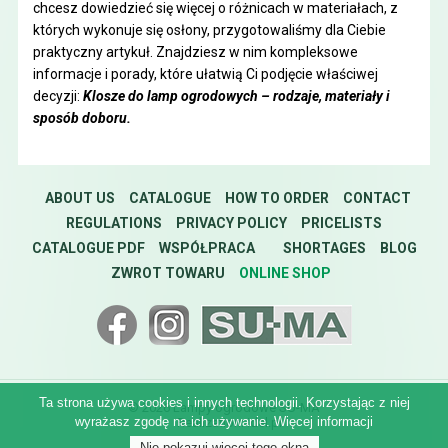
chcesz dowiedzieć się więcej o różnicach w materiałach, z
których wykonuje się osłony, przygotowaliśmy dla Ciebie
praktyczny artykuł. Znajdziesz w nim kompleksowe
informacje i porady, które ułatwią Ci podjęcie właściwej
decyzji:
Klosze do lamp ogrodowych – rodzaje, materiały i
sposób doboru
.
ABOUT US
CATALOGUE
HOW TO ORDER
CONTACT
REGULATIONS
PRIVACY POLICY
PRICELISTS
CATALOGUE PDF
WSPÓŁPRACA
SHORTAGES
BLOG
ZWROT TOWARU
ONLINE SHOP
Ta strona używa cookies i innych technologii. Korzystając z niej
© 2026 Lampy ogrodowe SU-MA
wyrażasz zgodę na ich używanie.
Więcej informacji
Realization:
idel.pl