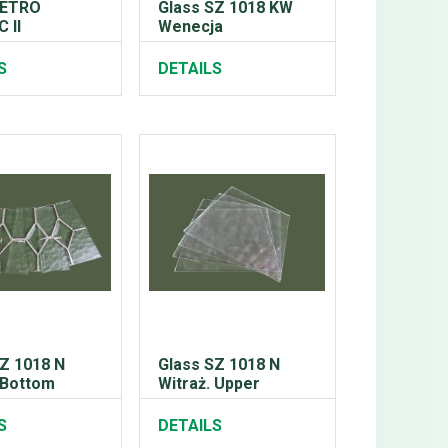
RETRO
Glass SZ 1018 KW
 II
Wenecja
S
DETAILS
SZ 1018 N
Glass SZ 1018 N
 Bottom
Witraż. Upper
S
DETAILS