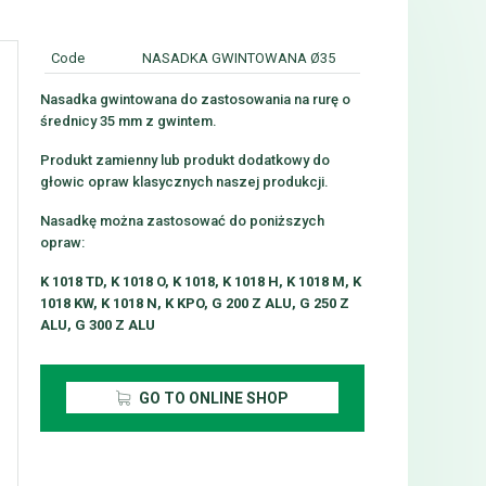
Code
NASADKA GWINTOWANA Ø35
Nasadka gwintowana do zastosowania na rurę o
średnicy 35 mm z gwintem.
Produkt zamienny lub produkt dodatkowy do
głowic opraw klasycznych naszej produkcji.
Nasadkę można zastosować do poniższych
opraw:
K 1018 TD, K 1018 O, K 1018, K 1018 H, K 1018 M, K
1018 KW, K 1018 N, K KPO, G 200 Z ALU, G 250 Z
ALU, G 300 Z ALU
GO TO ONLINE SHOP